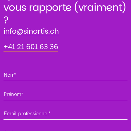
vous rapporte (vraiment)
?
info@sinartis.ch
info@sinartis.ch
+41 21 601 63 36
+41 21 601 63 36
Nom*
Prénom*
Email professionnel*