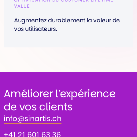
OPTIMISATION DU CUSTOMER LIFETIME
VALUE
Augmentez durablement la valeur de
vos utilisateurs.
Améliorer l’expérience
de vos clients
info@sinartis.ch
info@sinartis.ch
+41 21 601 63 36
+41 21 601 63 36