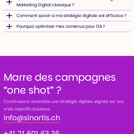
Marketing Digital classique ?
Comment savoir si ma stratégie digitale est efficace ?
Pourquoi optimiser mes contenus pour l’IA ?
Marre des campagnes
“one shot” ?
Construisons ensemble une stratégie digitale alignée sur vos
info@sinartis.ch
vrais objectifs business.
info@sinartis.ch
+41 21 601 63 36
+41 21 601 63 36