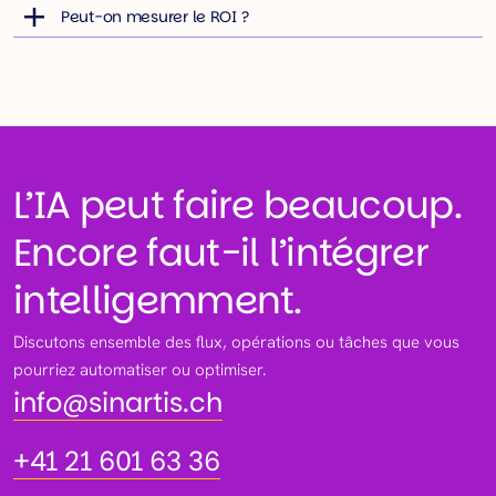
Peut-on mesurer le ROI ?
L’IA peut faire beaucoup.
Encore faut-il l’intégrer
intelligemment.
Discutons ensemble des flux, opérations ou tâches que vous
info@sinartis.ch
pourriez automatiser ou optimiser.
info@sinartis.ch
+41 21 601 63 36
+41 21 601 63 36