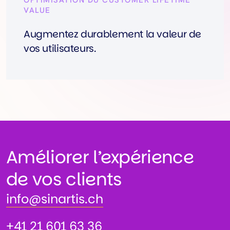
OPTIMISATION DU CUSTOMER LIFETIME
VALUE
Augmentez durablement la valeur de
vos utilisateurs.
Améliorer l’expérience
de vos clients
info@sinartis.ch
info@sinartis.ch
+41 21 601 63 36
+41 21 601 63 36