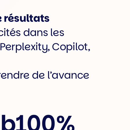
 résultats
cités dans les
erplexity, Copilot,
rendre de l’avance
ub
100%