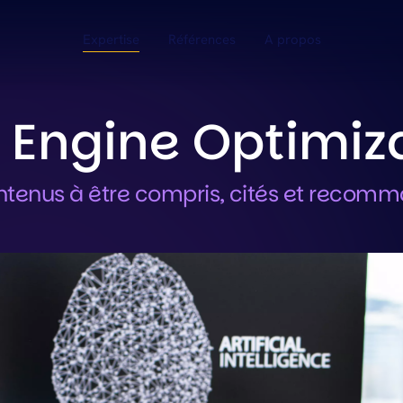
Main navigati
Expertise
Références
A propos
GIE
GROWTH
e Engine Optimiz
Growth & Performance
SEO
 Digitales
ntenus à être compris, cités et recomma
GEO
IA
SEA
e
Social Media Marketing
Data Science