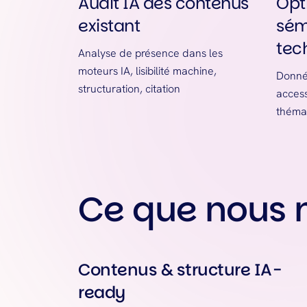
Audit IA des contenus
Opt
existant
sém
tec
Analyse de présence dans les
moteurs IA, lisibilité machine,
Donnée
structuration, citation
access
thémat
Ce que nous
Contenus & structure IA-
ready