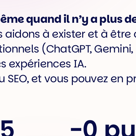
me quand il n’y a plus de
aidons à exister et à être 
onnels (ChatGPT, Gemini, P
s expériences IA.
u SEO, et vous pouvez en p
5
-
0 p