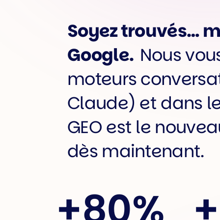
Soyez trouvés… mê
Google.
Nous vous 
moteurs conversati
Claude) et dans le
GEO est le nouvea
dès maintenant.
+
80%
+