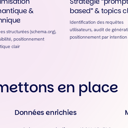
imisation
Stratégie “promp
antique &
based” & topics c
hnique
Identification des requêtes
utilisateurs, audit de générat
s structurées (schema.org),
positionnement par intention
ibilité, positionnement
ique clair
 mettons en place
Données enrichies