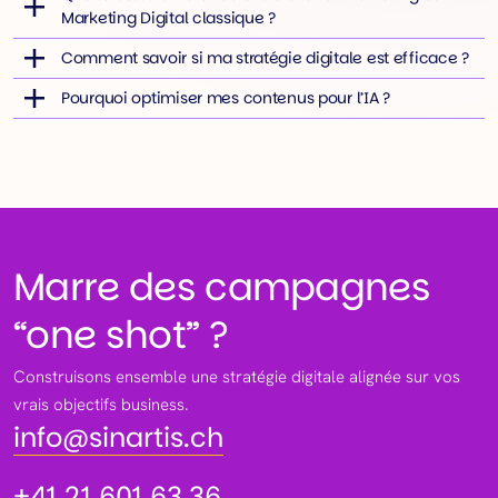
Marketing Digital classique ?
Comment savoir si ma stratégie digitale est efficace ?
Pourquoi optimiser mes contenus pour l’IA ?
Marre des campagnes
“one shot” ?
Construisons ensemble une stratégie digitale alignée sur vos
info@sinartis.ch
vrais objectifs business.
info@sinartis.ch
+41 21 601 63 36
+41 21 601 63 36