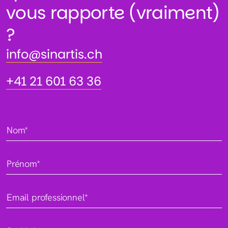
vous rapporte (vraiment)
?
info@sinartis.ch
info@sinartis.ch
+41 21 601 63 36
+41 21 601 63 36
Nom*
Prénom*
Email professionnel*