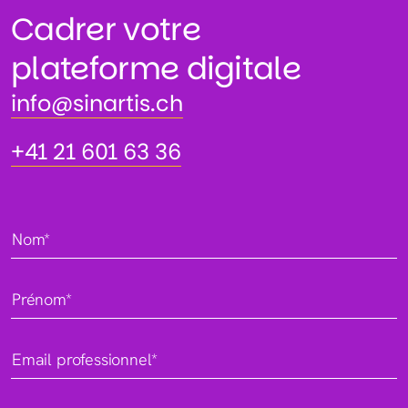
Cadrer votre
plateforme digitale
info@sinartis.ch
info@sinartis.ch
+41 21 601 63 36
+41 21 601 63 36
Nom*
Prénom*
Email professionnel*