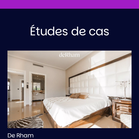
Études de cas
de Rham
P