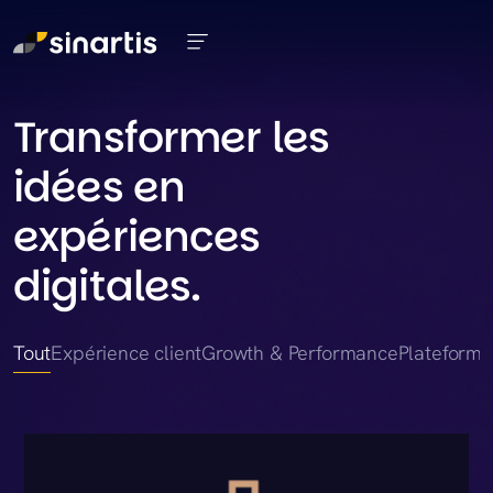
Aller au contenu principal
Transformer les
idées en
expériences
digitales.
Tout
Expérience client
Growth & Performance
Plateforme